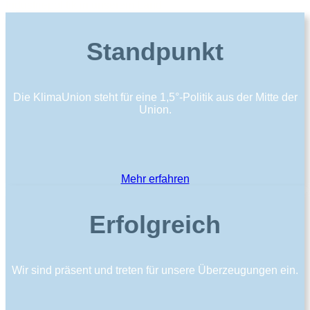
Industriepolitik in unserem Land
Zum Beitrag
Standpunkt
Klimaschutz beginnt bei dir!
Werde Teil der KlimaUnion und bringe echte Veränderung
Die KlimaUnion steht für eine 1,5°-Politik aus der Mitte der
voran.
Union.
Jetzt mitmachen!
Mehr erfahren
Erfolgreich
Wir sind präsent und treten für unsere Überzeugungen ein.