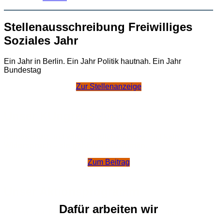
Stellenausschreibung Freiwilliges
Soziales Jahr
Ein Jahr in Berlin. Ein Jahr Politik hautnah. Ein Jahr
Bundestag
Zur Stellenanzeige
Unser KUngress 2026
Klimaschutz
und
wirtschaftliche Stärke
sind
kein
Widerspruch – sie gehören zusammen
.
Zum Beitrag
Unser Aktionsprogramm
Dafür arbeiten wir
Für eine wachstumsorientierte Klima- Energie- und