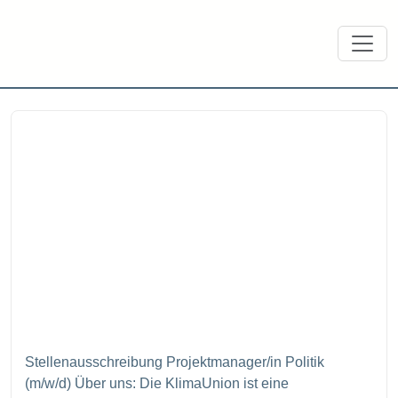
Bewirb Dich jetzt als
Projektmanager/in Politik (m/w/d)
unter bewerbung@klimaunion.de
Stellenausschreibung Projektmanager/in Politik
(m/w/d) Über uns: Die KlimaUnion ist eine