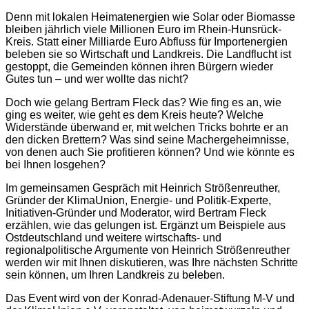
Denn mit lokalen Heimatenergien wie Solar oder Biomasse
bleiben jährlich viele Millionen Euro im Rhein-Hunsrück-
Kreis. Statt einer Milliarde Euro Abfluss für Importenergien
beleben sie so Wirtschaft und Landkreis. Die Landflucht ist
gestoppt, die Gemeinden können ihren Bürgern wieder
Gutes tun – und wer wollte das nicht?
Doch wie gelang Bertram Fleck das? Wie fing es an, wie
ging es weiter, wie geht es dem Kreis heute? Welche
Widerstände überwand er, mit welchen Tricks bohrte er an
den dicken Brettern? Was sind seine Machergeheimnisse,
von denen auch Sie profitieren können? Und wie könnte es
bei Ihnen losgehen?
Im gemeinsamen Gespräch mit Heinrich Strößenreuther,
Gründer der KlimaUnion, Energie- und Politik-Experte,
Initiativen-Gründer und Moderator, wird Bertram Fleck
erzählen, wie das gelungen ist. Ergänzt um Beispiele aus
Ostdeutschland und weitere wirtschafts- und
regionalpolitische Argumente von Heinrich Strößenreuther
werden wir mit Ihnen diskutieren, was Ihre nächsten Schritte
sein können, um Ihren Landkreis zu beleben.
Das Event wird von der Konrad-Adenauer-Stiftung M-V und