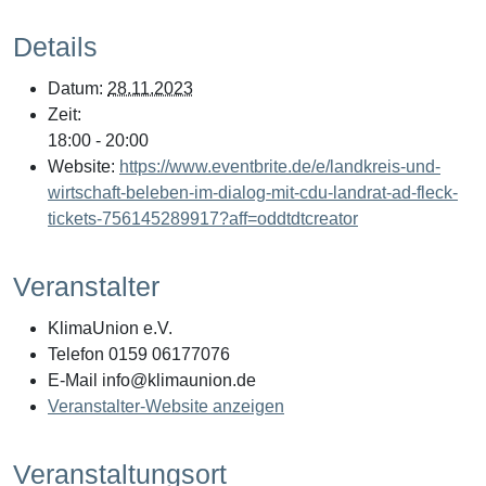
Details
Datum:
28.11.2023
Zeit:
18:00 - 20:00
Website:
https://www.eventbrite.de/e/landkreis-und-
wirtschaft-beleben-im-dialog-mit-cdu-landrat-ad-fleck-
tickets-756145289917?aff=oddtdtcreator
Veranstalter
KlimaUnion e.V.
Telefon
0159 06177076
E-Mail
info@klimaunion.de
Veranstalter-Website anzeigen
Veranstaltungsort