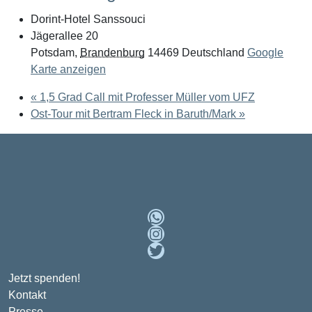
Dorint-Hotel Sanssouci
Jägerallee 20
Potsdam
,
Brandenburg
14469
Deutschland
Google
Karte anzeigen
«
1,5 Grad Call mit Professer Müller vom UFZ
Ost-Tour mit Bertram Fleck in Baruth/Mark
»
WhatsApp
Instagram
Twitter
Jetzt spenden!
Kontakt
Presse