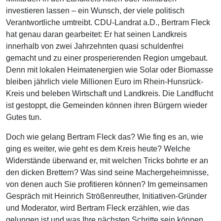
investieren lassen – ein Wunsch, der viele politisch
Verantwortliche umtreibt. CDU-Landrat a.D., Bertram Fleck
hat genau daran gearbeitet: Er hat seinen Landkreis
innerhalb von zwei Jahrzehnten quasi schuldenfrei
gemacht und zu einer prosperierenden Region umgebaut.
Denn mit lokalen Heimatenergien wie Solar oder Biomasse
bleiben jährlich viele Millionen Euro im Rhein-Hunsrück-
Kreis und beleben Wirtschaft und Landkreis. Die Landflucht
ist gestoppt, die Gemeinden können ihren Bürgern wieder
Gutes tun.
Doch wie gelang Bertram Fleck das? Wie fing es an, wie
ging es weiter, wie geht es dem Kreis heute? Welche
Widerstände überwand er, mit welchen Tricks bohrte er an
den dicken Brettern? Was sind seine Machergeheimnisse,
von denen auch Sie profitieren können? Im gemeinsamen
Gespräch mit Heinrich Strößenreuther, Initiativen-Gründer
und Moderator, wird Bertram Fleck erzählen, wie das
gelungen ist und was Ihre nächsten Schritte sein können,