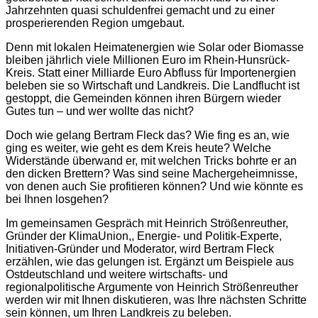
Jahrzehnten quasi schuldenfrei gemacht und zu einer
prosperierenden Region umgebaut.
Denn mit lokalen Heimatenergien wie Solar oder Biomasse
bleiben jährlich viele Millionen Euro im Rhein-Hunsrück-
Kreis. Statt einer Milliarde Euro Abfluss für Importenergien
beleben sie so Wirtschaft und Landkreis. Die Landflucht ist
gestoppt, die Gemeinden können ihren Bürgern wieder
Gutes tun – und wer wollte das nicht?
Doch wie gelang Bertram Fleck das? Wie fing es an, wie
ging es weiter, wie geht es dem Kreis heute? Welche
Widerstände überwand er, mit welchen Tricks bohrte er an
den dicken Brettern? Was sind seine Machergeheimnisse,
von denen auch Sie profitieren können? Und wie könnte es
bei Ihnen losgehen?
Im gemeinsamen Gespräch mit Heinrich Strößenreuther,
Gründer der KlimaUnion,, Energie- und Politik-Experte,
Initiativen-Gründer und Moderator, wird Bertram Fleck
erzählen, wie das gelungen ist. Ergänzt um Beispiele aus
Ostdeutschland und weitere wirtschafts- und
regionalpolitische Argumente von Heinrich Strößenreuther
werden wir mit Ihnen diskutieren, was Ihre nächsten Schritte
sein können, um Ihren Landkreis zu beleben.