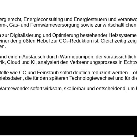
Energierecht, Energieconsulting und Energiesteuern und verant
om-, Gas- und Fernwärmeversorgung sowie zur wirtschaftlichen
orm zur Digitalisierung und Optimierung bestehender Heizsystem
iner der größten Hebel zur CO₂-Reduktion ist. Gleichzeitig zei
en.
und einem Austausch durch Wärmepumpen, der voraussichtlich 
, Cloud und KI, analysiert den Verbrennungsprozess in Echtzeit
fe wie CO und Feinstaub sofort deutlich reduziert werden – o
triebsdaten, die für den späteren Technologiewechsel und für
 Wärmewende: sofort wirksam, skalierbar und entscheidend, um K